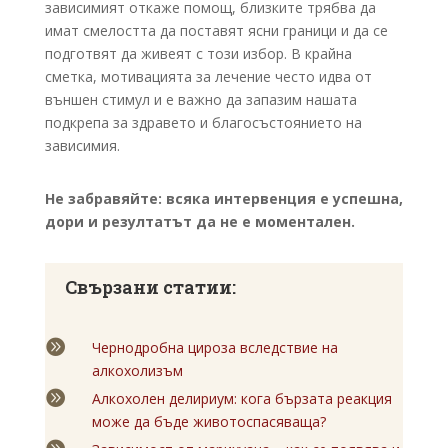
зависимият откаже помощ, близките трябва да
имат смелостта да поставят ясни граници и да се
подготвят да живеят с този избор. В крайна
сметка, мотивацията за лечение често идва от
външен стимул и е важно да запазим нашата
подкрепа за здравето и благосъстоянието на
зависимия.
Не забравяйте: всяка интервенция е успешна,
дори и резултатът да не е моментален.
Свързани статии:

Чернодробна цироза вследствие на
алкохолизъм

Алкохолен делириум: кога бързата реакция
може да бъде животоспасяваща?