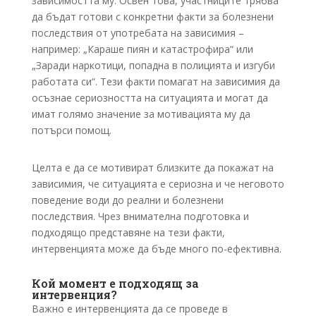
зависимостта му. Освен това, участниците трябва
да бъдат готови с конкретни факти за болезнени
последствия от употребата на зависимия –
например: „Караше пиян и катастрофира“ или
„Заради наркотици, попадна в полицията и изгуби
работата си“. Тези факти помагат на зависимия да
осъзнае сериозността на ситуацията и могат да
имат голямо значение за мотивацията му да
потърси помощ.
Целта е да се мотивират близките да покажат на
зависимия, че ситуацията е сериозна и че неговото
поведение води до реални и болезнени
последствия. Чрез внимателна подготовка и
подходящо представяне на тези факти,
интервенцията може да бъде много по-ефективна.
Кой момент е подходящ за
интервенция?
Важно е интервенцията да се проведе в