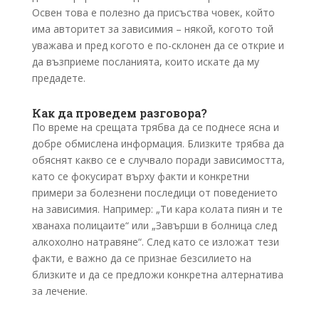
Освен това е полезно да присъства човек, който
има авторитет за зависимия – някой, когото той
уважава и пред когото е по-склонен да се открие и
да възприеме посланията, които искате да му
предадете.
Как да проведем разговора?
По време на срещата трябва да се поднесе ясна и
добре обмислена информация. Близките трябва да
обяснят какво се е случвало поради зависимостта,
като се фокусират върху факти и конкретни
примери за болезнени последици от поведението
на зависимия. Например: „Ти кара колата пиян и те
хванаха полицаите“ или „Завърши в болница след
алкохолно натравяне“. След като се изложат тези
факти, е важно да се признае безсилието на
близките и да се предложи конкретна алтернатива
за лечение.