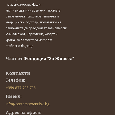
на зависимости. Нашият
мултидисциплинарен екип прилага
съвременни психотерапевтични и
медицински подходи, помагайки на
пациентите да преодолеят зависимости
към алкохол, наркотици, хазарт и
храна, за да могат да изградят
стабилно бъдеще.
Част от
Фондация “За Живота”
Контакти
Телефон:
+359 877 708 708
Имейл:
info@centerstyoanrilski.bg
Адрес на офиса: