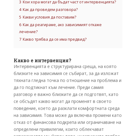
3
Кои хора могат да бъдат част от интервенцията?
4
Как да проведем разговора?
5
Какви условия да поставим?
6
Как да реагираме, ако зависимият откаже
лечение?
7
Какво трябва да се има предвид?
Какво е интервенция?
Интервенцията е структурирана среща, на която
близките на зависимия се събират, за да изложат
тяхната гледна точка по отношение на проблема и
да го подтикнат към лечение. Преди самия
разговор е важно близките да се подготвят, като
се обсъдят какво могат да променят в своето
поведение, което да разклати комфортната среда
на зависимия. Това може да включва промени като
отказ от финансова подкрепа или ограничаване на
определени привилегии, които облекчават