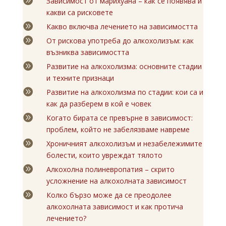

Зависимост от марихуана – как се появява и
какви са рисковете

Какво включва лечението на зависимостта

От рискова употреба до алкохолизъм: как
възниква зависимостта

Развитие на алкохолизма: основните стадии
и техните признаци

Развитие на алкохолизма по стадии: кои са и
как да разберем в кой е човек

Когато бирата се превърне в зависимост:
проблем, който не забелязваме навреме

Хроничният алкохолизъм и незабележимите
болести, които увреждат тялото

Алкохолна полиневропатия – скрито
усложнение на алкохолната зависимост

Колко бързо може да се преодолее
алкохолната зависимост и как протича
лечението?