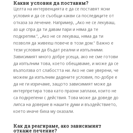
Какви условия да поставим?
Целта на интервенцията е да се поставят ясни
условия и да се съобщи какви са последиците от
отказа за лечение. Например, „Ако не се лекуваш,
аз ще спра да ти давам пари и няма да те
подкрепям.“, „Ако не се лекуваш, няма да ти
позволя да живееш повече в този дом.“ Важно е
тези условия да бъдат реални и изпълними.
Зависимият много добре усеща, ако не сме готови
да изпълним това, което обещаваме, и може да се
възползва от слабостта ни. Ако не сме уверени, че
можем да изпълним дадените условия, по-добре е
да не ги изричаме, защото зависимият може да
интерпретира това като празни заплахи, които не
са подкрепени с действия. Това може да доведе до
липса на доверие в нашите думи и въздействието,
което иначе биха му оказали.
Как да реагираме, ако зависимият
откаже лечение?