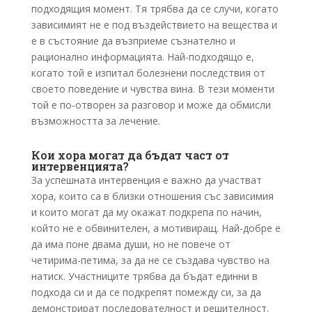
подходящия момент. Тя трябва да се случи, когато
зависимият не е под въздействието на вещества и
е в състояние да възприеме съзнателно и
рационално информацията. Най-подходящо е,
когато той е изпитал болезнени последствия от
своето поведение и чувства вина. В тези моменти
той е по-отворен за разговор и може да обмисли
възможността за лечение.
Кои хора могат да бъдат част от
интервенцията?
За успешната интервенция е важно да участват
хора, които са в близки отношения със зависимия
и които могат да му окажат подкрепа по начин,
който не е обвинителен, а мотивиращ. Най-добре е
да има поне двама души, но не повече от
четирима-петима, за да не се създава чувство на
натиск. Участниците трябва да бъдат единни в
подхода си и да се подкрепят помежду си, за да
демонстрират последователност и решителност.