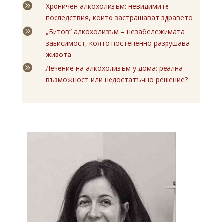

Хроничен алкохолизъм: невидимите
последствия, които застрашават здравето

„Битов“ алкохолизъм – незабележимата
зависимост, която постепенно разрушава
живота

Лечение на алкохолизъм у дома: реална
възможност или недостатъчно решение?