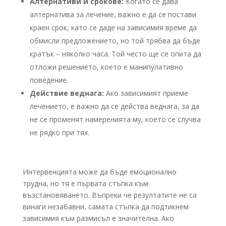
Алтернативи и срокове:
Когато се дава
алтернатива за лечение, важно е да се постави
краен срок, като се даде на зависимия време да
обмисли предложението, но той трябва да бъде
кратък – няколко часа. Той често ще се опита да
отложи решението, което е манипулативно
поведение.
Действие веднага:
Ако зависимият приеме
лечението, е важно да се действа веднага, за да
не се променят намеренията му, което се случва
не рядко при тях.
Интервенцията може да бъде емоционално
трудна, но тя е първата стъпка към
възстановяването. Въпреки че резултатите не са
винаги незабавни, самата стъпка да подтикнем
зависимия към размисъл е значителна. Ако