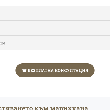
ли
☎ БЕЗПЛАТНА КОНСУЛТАЦИЯ
стяването към марихуана