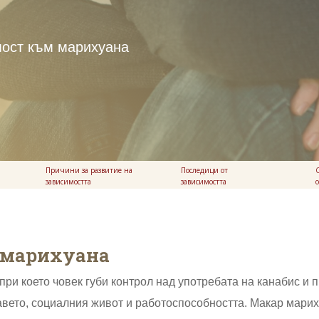
мост към марихуана
Причини за развитие на
Последици от
зависимостта
зависимостта
т марихуана
при което човек губи контрол над употребата на канабис и
авето, социалния живот и работоспособността. Макар мариху