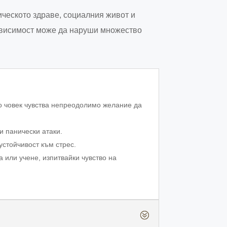
ческото здраве, социалния живот и
зависимост може да наруши множество
то човек чувства непреодолимо желание да
и панически атаки.
устойчивост към стрес.
 или учене, изпитвайки чувство на