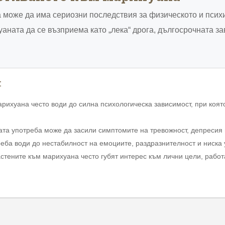
може да има сериозни последствия за физическото и психи
уаната да се възприема като „лека“ дрога, дългосрочната 
я
арихуана често води до силна психологическа зависимост, при коя
та употреба може да засили симптомите на тревожност, депресия 
еба води до нестабилност на емоциите, раздразнителност и ниска 
стените към марихуана често губят интерес към лични цели, работа