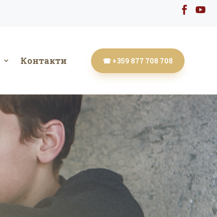


Контакти
☎ +359 877 708 708