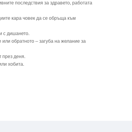
вните последствия за здравето, работата
иите кара човек да се обръща към
и с дишането.
 или обратното – загуба на желание за
 през деня.
или хобита.