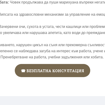
бата:
Човек продължава да пуши марихуана въпреки негати
Липсата на здравословни механизми за управление на емоц
Зачервени очи, сухота в устата, чести кашлици или проблем
 увеличава или нарушава апетита, като води до преяждане
пиването, нарушен цикъл на съня или прекомерна сънливост
епенно се наблюдава загуба на интерес към работа, учене 
:
Пренебрегване на работа, учебни задължения или хобита.
☎ БЕЗПЛАТНА КОНСУЛТАЦИЯ