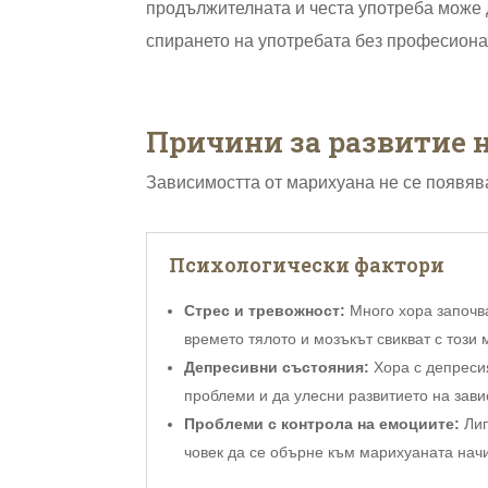
продължителната и честа употреба може 
спирането на употребата без професион
Причини за развитие н
Зависимостта от марихуана не се появява
Психологически фактори
Стрес и тревожност:
Много хора започва
времето тялото и мозъкът свикват с този 
Депресивни състояния:
Хора с депресия
проблеми и да улесни развитието на зави
Проблеми с контрола на емоциите:
Лип
човек да се обърне към марихуаната начи