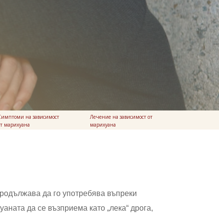
Симптоми на зависимост
Лечение на зависимост от
от марихуана
марихуана
 продължава да го употребява въпреки
аната да се възприема като „лека“ дрога,