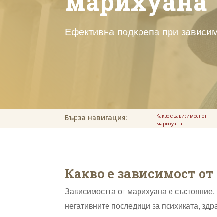
марихуана
Ефективна подкрепа при зависи
Какво е зависимост от
Бърза навигация:
марихуана
Какво е зависимост о
Зависимостта от марихуана е състояние, 
негативните последици за психиката, здр