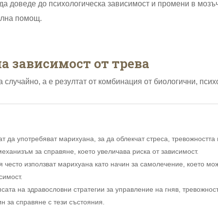
да доведе до психологическа зависимост и промени в мозъч
ална помощ.
а зависимост от трева
 случайно, а е резултат от комбинация от биологични, пси
т да употребяват марихуана, за да облекчат стреса, тревожността
механизъм за справяне, което увеличава риска от зависимост.
 често използват марихуана като начин за самолечение, което мо
симост.
сата на здравословни стратегии за управление на гняв, тревожно
н за справяне с тези състояния.